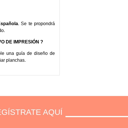
Española
. Se te propondrá
do.
O DE IMPRESIÓN ?
ible una
guía de diseño
de
ñar planchas.
GÍSTRATE AQUÍ